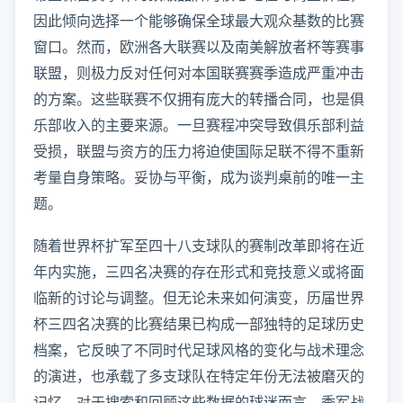
因此倾向选择一个能够确保全球最大观众基数的比赛
窗口。然而，欧洲各大联赛以及南美解放者杯等赛事
联盟，则极力反对任何对本国联赛赛季造成严重冲击
的方案。这些联赛不仅拥有庞大的转播合同，也是俱
乐部收入的主要来源。一旦赛程冲突导致俱乐部利益
受损，联盟与资方的压力将迫使国际足联不得不重新
考量自身策略。妥协与平衡，成为谈判桌前的唯一主
题。
随着世界杯扩军至四十八支球队的赛制改革即将在近
年内实施，三四名决赛的存在形式和竞技意义或将面
临新的讨论与调整。但无论未来如何演变，历届世界
杯三四名决赛的比赛结果已构成一部独特的足球历史
档案，它反映了不同时代足球风格的变化与战术理念
的演进，也承载了多支球队在特定年份无法被磨灭的
记忆。对于搜索和回顾这些数据的球迷而言，季军战