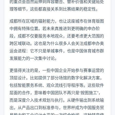
的重点会自然延伸到阵容磨合、替补价值和关键局处
理等细节，这些都直接关系到比赛结果的稳定性。
成都所在区域的辐射能力，也让这座城市在体育版图
中拥有特殊位置。若未来真推进到更明确的申办阶
段，成都不仅要服务本地观众，还要考虑更大范围的
跨区域联动。这也是为什么很多人会关注成都申办奥
运会进程：它不只是单城事件，也是中国体育城市群
发展能力的一次集中讨论。
更值得关注的是，一些中国企业开始参与赛事运营的
顶层设计。比如提供了部分场馆的数字化解决方案，
包括智能票务系统、观众流线引导程序等。这些软件
层面的合作，意味着中国团队不再只是“按图施工”，
而是深度介入技术规划与执行。从硬件输出到系统输
出，从产品出口到标准参与，世界杯成为中国服务贸
易能力和工业设计水平的一次综合检阅。这种转变使