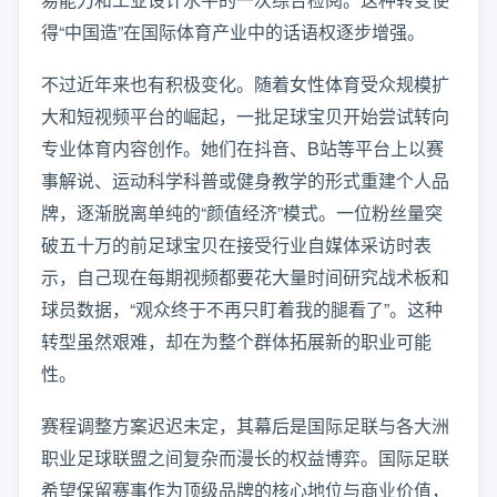
得“中国造”在国际体育产业中的话语权逐步增强。
不过近年来也有积极变化。随着女性体育受众规模扩
大和短视频平台的崛起，一批足球宝贝开始尝试转向
专业体育内容创作。她们在抖音、B站等平台上以赛
事解说、运动科学科普或健身教学的形式重建个人品
牌，逐渐脱离单纯的“颜值经济”模式。一位粉丝量突
破五十万的前足球宝贝在接受行业自媒体采访时表
示，自己现在每期视频都要花大量时间研究战术板和
球员数据，“观众终于不再只盯着我的腿看了”。这种
转型虽然艰难，却在为整个群体拓展新的职业可能
性。
赛程调整方案迟迟未定，其幕后是国际足联与各大洲
职业足球联盟之间复杂而漫长的权益博弈。国际足联
希望保留赛事作为顶级品牌的核心地位与商业价值，